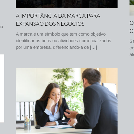
A IMPORTÂNCIA DA MARCA PARA
O
EXPANSÃO DOS NEGÓCIOS
no
C
A marca é um símbolo que tem como objetivo
identificar os bens ou atividades comercializados
Sa
por uma empresa, diferenciando-a de […]
co
at